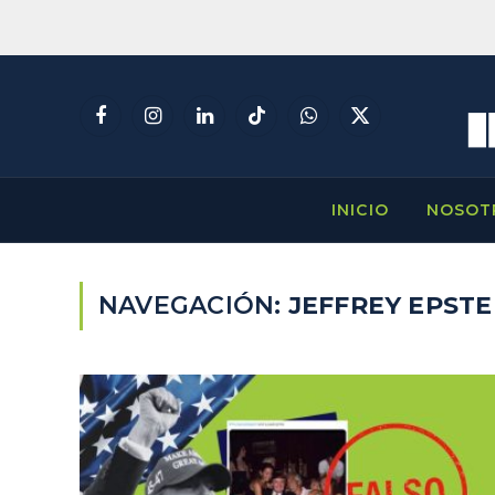
Facebook
Instagram
LinkedIn
TikTok
WhatsApp
X
(Twitter)
INICIO
NOSOT
NAVEGACIÓN:
JEFFREY EPSTE