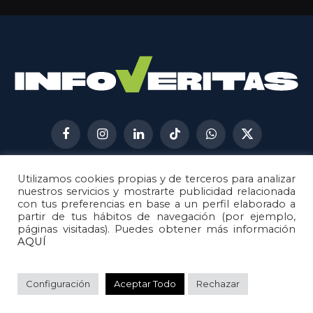
Facebook
Instagram
LinkedIn
TikTok
WhatsApp
X
(Twitter)
Utilizamos cookies propias y de terceros para analizar
AVISO LEGAL
METODOLOGÍA
nuestros servicios y mostrarte publicidad relacionada
POLÍTICA DE COOKIES
con tus preferencias en base a un perfil elaborado a
partir de tus hábitos de navegación (por ejemplo,
POLÍTICA DE CORRECCIONES
páginas visitadas). Puedes obtener más información
POLÍTICA DE PRIVACIDAD
AQUÍ
© 2026
Metech
. Todos los derechos reservados.
Configuración
Aceptar Todo
Rechazar