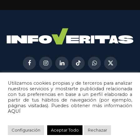
Facebook
Instagram
LinkedIn
TikTok
WhatsApp
X
(Twitter)
Utilizamos cookies propias y de terceros para analizar
AVISO LEGAL
METODOLOGÍA
nuestros servicios y mostrarte publicidad relacionada
POLÍTICA DE COOKIES
con tus preferencias en base a un perfil elaborado a
partir de tus hábitos de navegación (por ejemplo,
POLÍTICA DE CORRECCIONES
páginas visitadas). Puedes obtener más información
POLÍTICA DE PRIVACIDAD
AQUÍ
© 2026
Metech
. Todos los derechos reservados.
Configuración
Aceptar Todo
Rechazar