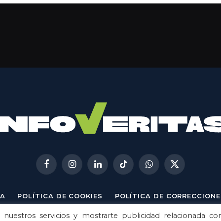
Facebook
Instagram
LinkedIn
TikTok
WhatsApp
X
(Twitter)
A
POLÍTICA DE COOKIES
POLÍTICA DE CORRECCIONE
 nuestros servicios y mostrarte publicidad relacionada co
© 2026
Metech
. Todos los derechos reservados.