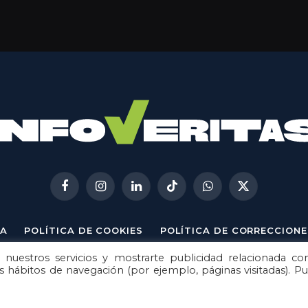
Facebook
Instagram
LinkedIn
TikTok
WhatsApp
X
(Twitter)
A
POLÍTICA DE COOKIES
POLÍTICA DE CORRECCIONE
 nuestros servicios y mostrarte publicidad relacionada co
© 2026
Metech
. Todos los derechos reservados.
us hábitos de navegación (por ejemplo, páginas visitadas). P