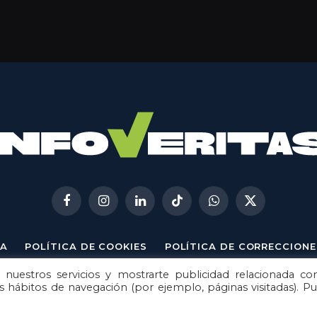
Facebook
Instagram
LinkedIn
TikTok
WhatsApp
X
(Twitter)
A
POLÍTICA DE COOKIES
POLÍTICA DE CORRECCIONE
 nuestros servicios y mostrarte publicidad relacionada co
© 2026
Metech
. Todos los derechos reservados.
us hábitos de navegación (por ejemplo, páginas visitadas). P