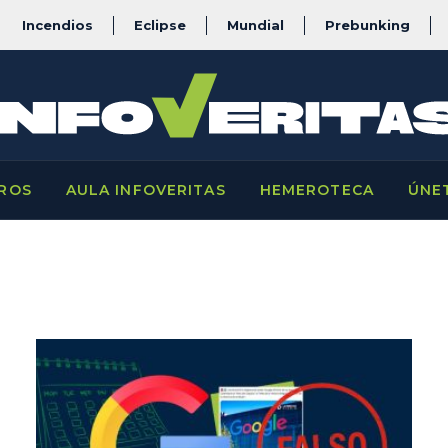
Incendios
Eclipse
Mundial
Prebunking
ROS
AULA INFOVERITAS
HEMEROTECA
ÚNE