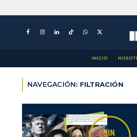
Facebook
Instagram
LinkedIn
TikTok
WhatsApp
X
(Twitter)
INICIO
NOSOT
NAVEGACIÓN:
FILTRACIÓN