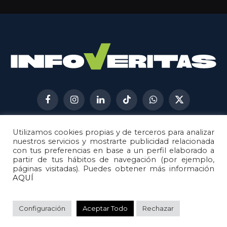
Facebook
Instagram
LinkedIn
TikTok
WhatsApp
X
(Twitter)
Utilizamos cookies propias y de terceros para analizar
AVISO LEGAL
METODOLOGÍA
nuestros servicios y mostrarte publicidad relacionada
POLÍTICA DE COOKIES
con tus preferencias en base a un perfil elaborado a
partir de tus hábitos de navegación (por ejemplo,
POLÍTICA DE CORRECCIONES
páginas visitadas). Puedes obtener más información
POLÍTICA DE PRIVACIDAD
AQUÍ
© 2026
Metech
. Todos los derechos reservados.
Configuración
Aceptar Todo
Rechazar