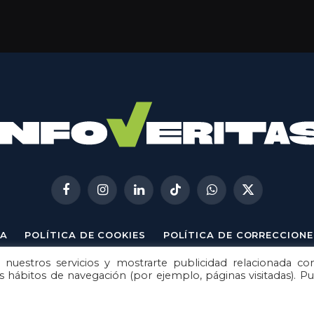
Facebook
Instagram
LinkedIn
TikTok
WhatsApp
X
(Twitter)
A
POLÍTICA DE COOKIES
POLÍTICA DE CORRECCIONE
 nuestros servicios y mostrarte publicidad relacionada co
© 2026
Metech
. Todos los derechos reservados.
us hábitos de navegación (por ejemplo, páginas visitadas). P