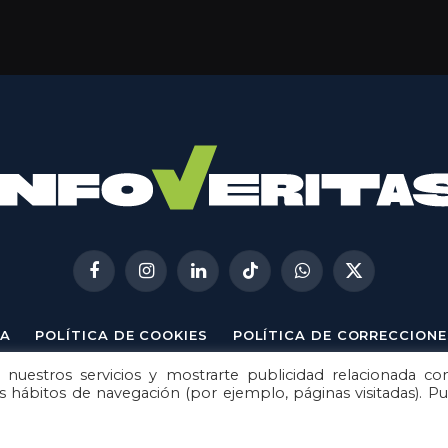
Facebook
Instagram
LinkedIn
TikTok
WhatsApp
X
(Twitter)
A
POLÍTICA DE COOKIES
POLÍTICA DE CORRECCIONE
 nuestros servicios y mostrarte publicidad relacionada co
© 2026
Metech
. Todos los derechos reservados.
us hábitos de navegación (por ejemplo, páginas visitadas). P