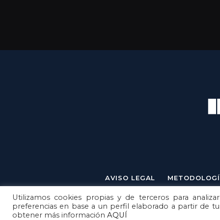
AVISO LEGAL
METODOLOGÍ
Utilizamos cookies propias y de terceros para analizar
preferencias en base a un perfil elaborado a partir de t
obtener más información
AQUÍ