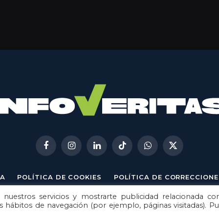
Facebook
Instagram
LinkedIn
TikTok
WhatsApp
X
(Twitter)
A
POLÍTICA DE COOKIES
POLÍTICA DE CORRECCIONE
 nuestros servicios y mostrarte publicidad relacionada co
© 2026
Metech
. Todos los derechos reservados.
us hábitos de navegación (por ejemplo, páginas visitadas). P