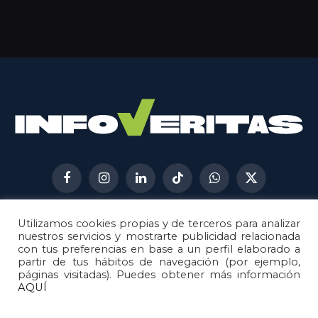
Facebook
Instagram
LinkedIn
TikTok
WhatsApp
X
(Twitter)
Utilizamos cookies propias y de terceros para analizar
AVISO LEGAL
METODOLOGÍA
nuestros servicios y mostrarte publicidad relacionada
POLÍTICA DE COOKIES
con tus preferencias en base a un perfil elaborado a
partir de tus hábitos de navegación (por ejemplo,
POLÍTICA DE CORRECCIONES
páginas visitadas). Puedes obtener más información
POLÍTICA DE PRIVACIDAD
AQUÍ