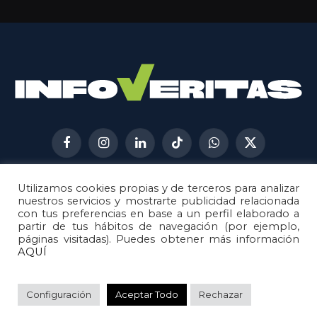
Facebook
Instagram
LinkedIn
TikTok
WhatsApp
X
(Twitter)
Utilizamos cookies propias y de terceros para analizar
AVISO LEGAL
METODOLOGÍA
nuestros servicios y mostrarte publicidad relacionada
POLÍTICA DE COOKIES
con tus preferencias en base a un perfil elaborado a
partir de tus hábitos de navegación (por ejemplo,
POLÍTICA DE CORRECCIONES
páginas visitadas). Puedes obtener más información
POLÍTICA DE PRIVACIDAD
AQUÍ
© 2026
Metech
. Todos los derechos reservados.
Configuración
Aceptar Todo
Rechazar