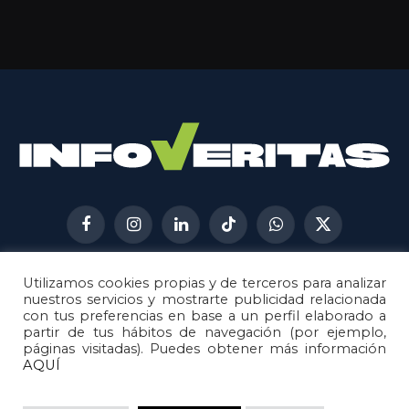
Facebook
Instagram
LinkedIn
TikTok
WhatsApp
X
(Twitter)
Utilizamos cookies propias y de terceros para analizar
AVISO LEGAL
METODOLOGÍA
nuestros servicios y mostrarte publicidad relacionada
POLÍTICA DE COOKIES
con tus preferencias en base a un perfil elaborado a
partir de tus hábitos de navegación (por ejemplo,
POLÍTICA DE CORRECCIONES
páginas visitadas). Puedes obtener más información
POLÍTICA DE PRIVACIDAD
AQUÍ
© 2026
Metech
. Todos los derechos reservados.