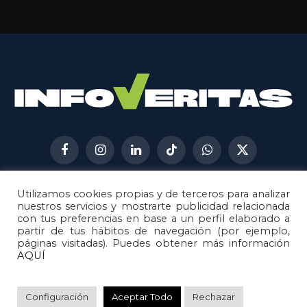
Facebook
Instagram
LinkedIn
TikTok
WhatsApp
X
(Twitter)
Utilizamos cookies propias y de terceros para analizar
AVISO LEGAL
METODOLOGÍA
nuestros servicios y mostrarte publicidad relacionada
POLÍTICA DE COOKIES
con tus preferencias en base a un perfil elaborado a
partir de tus hábitos de navegación (por ejemplo,
POLÍTICA DE CORRECCIONES
páginas visitadas). Puedes obtener más información
POLÍTICA DE PRIVACIDAD
AQUÍ
© 2026
Metech
. Todos los derechos reservados.
Configuración
Aceptar Todo
Rechazar