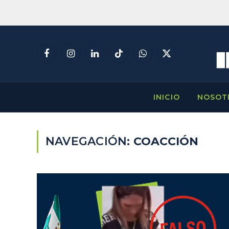
Facebook
Instagram
LinkedIn
TikTok
WhatsApp
X
(Twitter)
INICIO
NOSOT
NAVEGACIÓN:
COACCIÓN