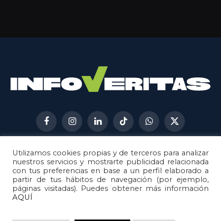
Facebook
Instagram
LinkedIn
TikTok
WhatsApp
X
(Twitter)
Utilizamos cookies propias y de terceros para analizar
AVISO LEGAL
METODOLOGÍA
nuestros servicios y mostrarte publicidad relacionada
POLÍTICA DE COOKIES
con tus preferencias en base a un perfil elaborado a
partir de tus hábitos de navegación (por ejemplo,
POLÍTICA DE CORRECCIONES
páginas visitadas). Puedes obtener más información
POLÍTICA DE PRIVACIDAD
AQUÍ
© 2026
Metech
. Todos los derechos reservados.