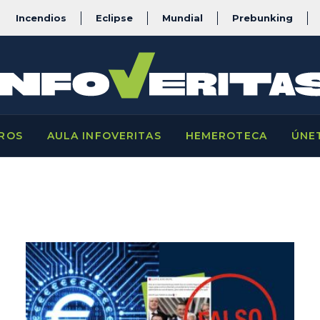
Incendios
Eclipse
Mundial
Prebunking
ROS
AULA INFOVERITAS
HEMEROTECA
ÚNE