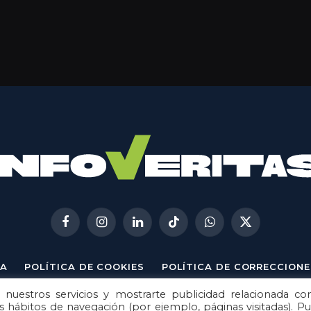
Facebook
Instagram
LinkedIn
TikTok
WhatsApp
X
(Twitter)
A
POLÍTICA DE COOKIES
POLÍTICA DE CORRECCIONE
 nuestros servicios y mostrarte publicidad relacionada co
© 2026
Metech
. Todos los derechos reservados.
us hábitos de navegación (por ejemplo, páginas visitadas). P