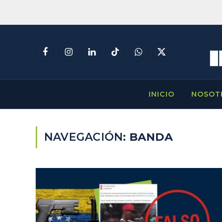
Facebook
Instagram
LinkedIn
TikTok
WhatsApp
X
(Twitter)
INICIO
NOSOT
NAVEGACIÓN:
BANDA