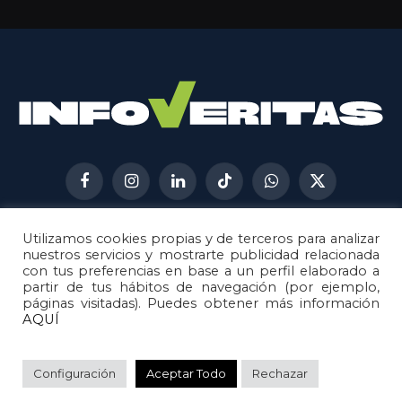
Facebook
Instagram
LinkedIn
TikTok
WhatsApp
X
(Twitter)
Utilizamos cookies propias y de terceros para analizar
AVISO LEGAL
METODOLOGÍA
nuestros servicios y mostrarte publicidad relacionada
POLÍTICA DE COOKIES
con tus preferencias en base a un perfil elaborado a
partir de tus hábitos de navegación (por ejemplo,
POLÍTICA DE CORRECCIONES
páginas visitadas). Puedes obtener más información
POLÍTICA DE PRIVACIDAD
AQUÍ
© 2026
Metech
. Todos los derechos reservados.
Configuración
Aceptar Todo
Rechazar