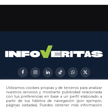
Facebook
Instagram
LinkedIn
TikTok
WhatsApp
X
(Twitter)
Utilizamos cookies propias y de terceros para analizar
AVISO LEGAL
METODOLOGÍA
nuestros servicios y mostrarte publicidad relacionada
POLÍTICA DE COOKIES
con tus preferencias en base a un perfil elaborado a
partir de tus hábitos de navegación (por ejemplo,
POLÍTICA DE CORRECCIONES
páginas visitadas). Puedes obtener más información