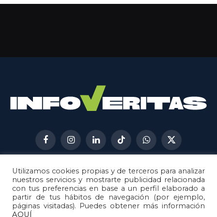
Facebook
Instagram
LinkedIn
TikTok
WhatsApp
X
(Twitter)
Utilizamos cookies propias y de terceros para analizar
AVISO LEGAL
METODOLOGÍA
nuestros servicios y mostrarte publicidad relacionada
POLÍTICA DE COOKIES
con tus preferencias en base a un perfil elaborado a
partir de tus hábitos de navegación (por ejemplo,
POLÍTICA DE CORRECCIONES
páginas visitadas). Puedes obtener más información
POLÍTICA DE PRIVACIDAD
AQUÍ