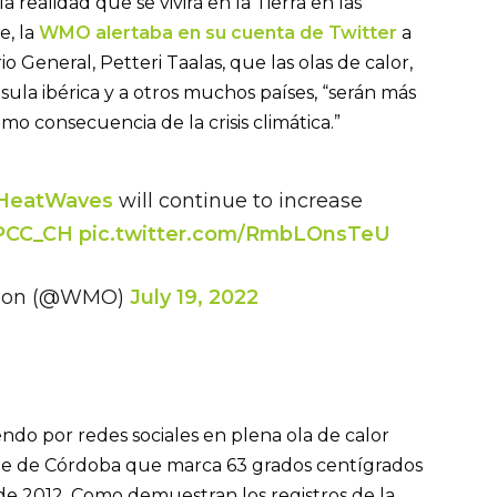
a realidad que se vivirá en la Tierra en las
e, la
WMO alertaba en su cuenta de Twitter
a
o General, Petteri Taalas, que las olas de calor,
ula ibérica y a otros muchos países, “serán más
o consecuencia de la crisis climática.”
HeatWaves
will continue to increase
PCC_CH
pic.twitter.com/RmbLOnsTeU
ation (@WMO)
July 19, 2022
endo por redes sociales en plena ola de calor
e de Córdoba que marca 63 grados centígrados
ta de 2012. Como demuestran los registros de la