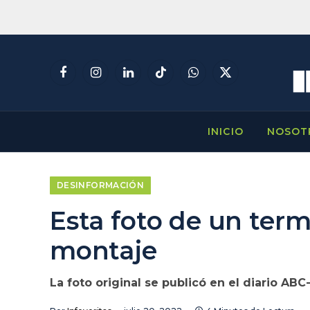
Facebook
Instagram
LinkedIn
TikTok
WhatsApp
X
(Twitter)
INICIO
NOSOT
DESINFORMACIÓN
Esta foto de un ter
montaje
La foto original se publicó en el diario A