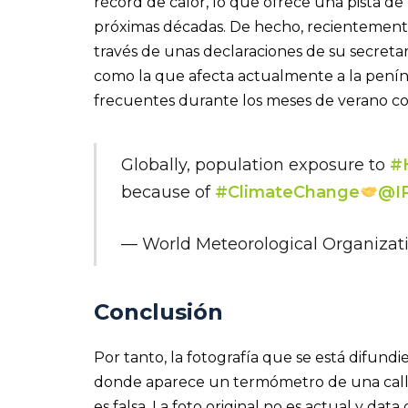
récord de calor, lo que ofrece una pista de l
próximas décadas. De hecho, recientement
través de unas declaraciones de su secretari
como la que afecta actualmente a la peníns
frecuentes durante los meses de verano com
Globally, population exposure to
#
because of
#ClimateChange
@I
— World Meteorological Organiz
Conclusión
Por tanto, la fotografía que se está difundi
donde aparece un termómetro de una call
es falsa. La foto original no es actual y da