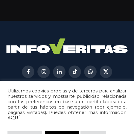
Facebook
Instagram
LinkedIn
TikTok
WhatsApp
X
(Twitter)
Utilizamos cookies propias y de terceros para analizar
AVISO LEGAL
METODOLOGÍA
nuestros servicios y mostrarte publicidad relacionada
POLÍTICA DE COOKIES
con tus preferencias en base a un perfil elaborado a
partir de tus hábitos de navegación (por ejemplo,
POLÍTICA DE CORRECCIONES
páginas visitadas). Puedes obtener más información
POLÍTICA DE PRIVACIDAD
AQUÍ
© 2026
Metech
. Todos los derechos reservados.