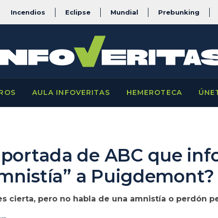
Incendios
Eclipse
Mundial
Prebunking
ROS
AULA INFOVERITAS
HEMEROTECA
ÚNE
 portada de ABC que inf
amnistía” a Puigdemont?
es cierta, pero no habla de una amnistía o perdón pe