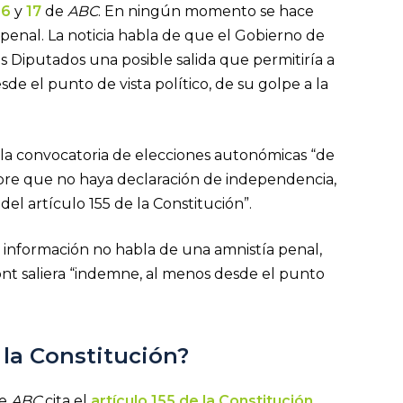
16
y
17
de
ABC
. En ningún momento se hace
penal. La noticia habla de que el Gobierno de
s Diputados una posible salida que permitiría a
 el punto de vista político, de su golpe a la
ra la convocatoria de elecciones autonómicas “de
empre que no haya declaración de independencia,
el artículo 155 de la Constitución”.
la información no habla de una amnistía penal,
nt saliera “indemne, al menos desde el punto
e la Constitución?
de
ABC
cita el
artículo 155 de la Constitución
.