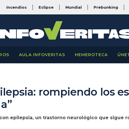
Incendios
Eclipse
Mundial
Prebunking
ROS
AULA INFOVERITAS
HEMEROTECA
ÚNE
ilepsia: rompiendo los e
da”
con epilepsia, un trastorno neurológico que sigue