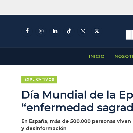
Facebook
Instagram
LinkedIn
TikTok
WhatsApp
X
(Twitter)
INICIO
NOSOT
EXPLICATIVOS
Día Mundial de la Ep
“enfermedad sagra
En España, más de 500.000 personas viven 
y desinformación