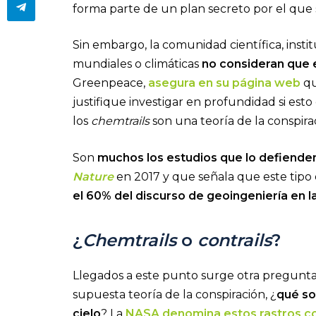
forma parte de un plan secreto por el que
Sin embargo, la comunidad científica, ins
mundiales o climáticas
no consideran que e
Greenpeace,
asegura en su página web
qu
justifique investigar en profundidad si es
los
chemtrails
son una teoría de la conspira
Son
muchos los estudios que lo defiende
Nature
en 2017 y que señala que este tipo
el 60% del discurso de geoingeniería en l
¿
Chemtrails
o
contrails
?
Llegados a este punto surge otra pregunta.
supuesta teoría de la conspiración, ¿
qué so
cielo
? La
NASA denomina estos rastros co