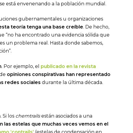
 se está envenenando a la población mundial.
tituciones gubernamentales u organizaciones
sta teoría tenga una base creíble
. De hecho,
e “no ha encontrado una evidencia sólida que
to es un problema real. Hasta donde sabemos,
ción”.
n
. Por ejemplo, el
publicado en la revista
 de
opiniones conspirativas han representado
as redes sociales
durante la última década.
 Si los
chemtrails
están asociados a una
n las estelas que muchas veces vemos en el
mo ‘contrails’
(estelas de condensación en