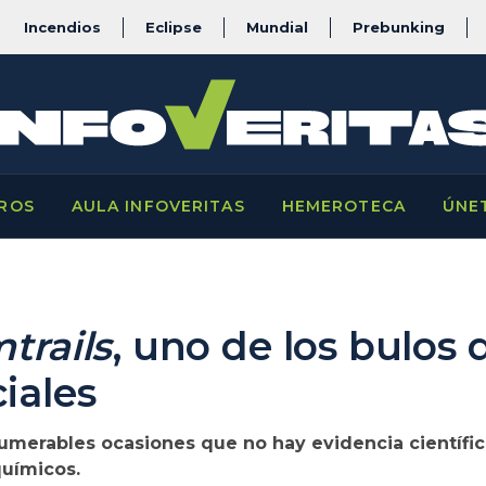
Incendios
Eclipse
Mundial
Prebunking
ROS
AULA INFOVERITAS
HEMEROTECA
ÚNE
trails
, uno de los bulos
ciales
numerables ocasiones que no hay evidencia científi
químicos.