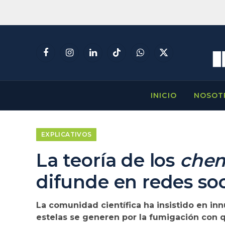
Facebook
Instagram
LinkedIn
TikTok
WhatsApp
X
(Twitter)
INICIO
NOSOT
EXPLICATIVOS
La teoría de los
chem
difunde en redes so
La comunidad científica ha insistido en in
estelas se generen por la fumigación con 