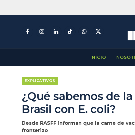
Facebook
Instagram
LinkedIn
TikTok
WhatsApp
X
(Twitter)
INICIO
NOSOT
EXPLICATIVOS
¿Qué sabemos de la 
Brasil con E. coli?
Desde RASFF informan que la carne de vac
fronterizo