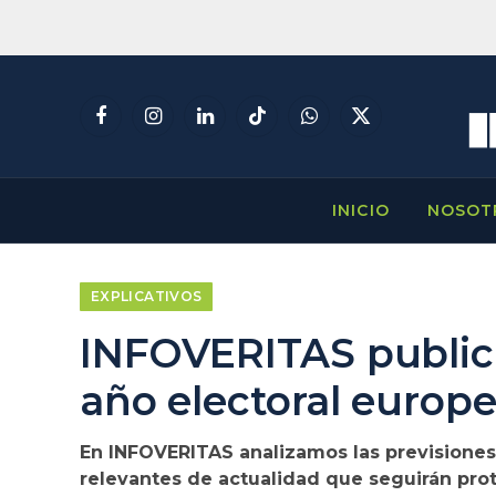
Facebook
Instagram
LinkedIn
TikTok
WhatsApp
X
(Twitter)
INICIO
NOSOT
EXPLICATIVOS
INFOVERITAS publica
año electoral europ
En INFOVERITAS analizamos las previsiones 
relevantes de actualidad que seguirán prot