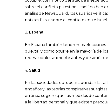
octubre, con motivo del ataque inesperado 
sobre el conflicto palestino-israelí no han
análisis de NewsGuard, los usuarios verific
noticias falsas sobre el conflicto entre Israe
3.
España
En España también tendremos elecciones au
que, tal y como ocurre en la mayoría de los
redes sociales aumente antes y después de 
4.
Salud
En las sociedades europeas abundan las af
engaños y las teorías conspirativas surgida
errónea sugiere que las medidas de contenc
a la libertad personal y que existen preocu