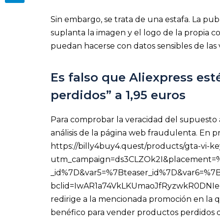
Sin embargo, se trata de una estafa. La pu
suplanta la imagen y el logo de la propia 
puedan hacerse con datos sensibles de las
Es falso que Aliexpress es
perdidos” a 1,95 euros
Para comprobar la veracidad del supuesto 
análisis de la página web fraudulenta. En pr
https://billy4buy4.quest/products/gta-vi-k
utm_campaign=ds3CLZOk2I&placement
_id%7D&var5=%7Bteaser_id%7D&var6=%7
bclid=IwAR1a74VkLKUmaoJfRyzwkR0DNIe
redirige a la mencionada promoción en la
benéfico para vender productos perdidos d