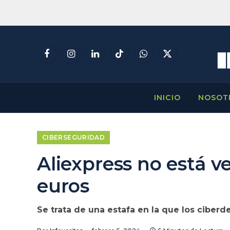
Facebook
Instagram
LinkedIn
TikTok
WhatsApp
X
(Twitter)
INICIO
NOSOT
CIBERSEGURIDAD
Aliexpress no está v
euros
Se trata de una estafa en la que los ciber