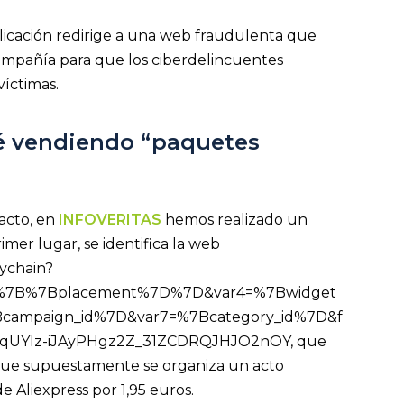
blicación redirige a una web fraudulenta que
compañía para que los ciberdelincuentes
 víctimas.
té vendiendo “paquetes
acto, en
INFOVERITAS
hemos realizado un
imer lugar, se identifica la web
eychain?
=%7B%7Bplacement%7D%7D&var4=%7Bwidget
Bcampaign_id%7D&var7=%7Bcategory_id%7D&f
qUYlz-iJAyPHgz2Z_31ZCDRQJHJO2nOY, que
 que supuestamente se organiza un acto
e Aliexpress por 1,95 euros.