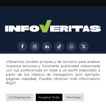
Facebook
Instagram
LinkedIn
TikTok
WhatsApp
X
(Twitter)
Utilizamos cookies propias y de terceros para analizar
AVISO LEGAL
METODOLOGÍA
nuestros servicios y mostrarte publicidad relacionada
POLÍTICA DE COOKIES
con tus preferencias en base a un perfil elaborado a
partir de tus hábitos de navegación (por ejemplo,
POLÍTICA DE CORRECCIONES
páginas visitadas). Puedes obtener más información
POLÍTICA DE PRIVACIDAD
AQUÍ
© 2026
Metech
. Todos los derechos reservados.
Configuración
Aceptar Todo
Rechazar