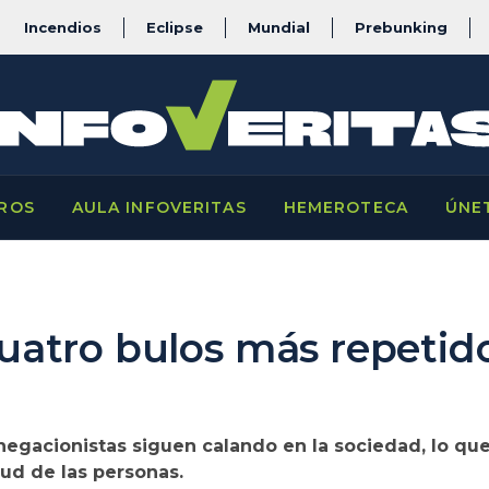
Incendios
Eclipse
Mundial
Prebunking
ROS
AULA INFOVERITAS
HEMEROTECA
ÚNE
 cuatro bulos más repetid
egacionistas siguen calando en la sociedad, lo que 
lud de las personas.