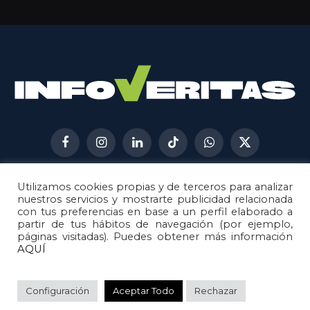
Facebook
Instagram
LinkedIn
TikTok
WhatsApp
X
(Twitter)
Utilizamos cookies propias y de terceros para analizar
AVISO LEGAL
METODOLOGÍA
nuestros servicios y mostrarte publicidad relacionada
POLÍTICA DE COOKIES
con tus preferencias en base a un perfil elaborado a
partir de tus hábitos de navegación (por ejemplo,
POLÍTICA DE CORRECCIONES
páginas visitadas). Puedes obtener más información
POLÍTICA DE PRIVACIDAD
AQUÍ
© 2026
Metech
. Todos los derechos reservados.
Configuración
Aceptar Todo
Rechazar