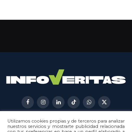
Facebook
Instagram
LinkedIn
TikTok
WhatsApp
X
(Twitter)
Utilizamos cookies propias y de terceros para analizar
AVISO LEGAL
METODOLOGÍA
nuestros servicios y mostrarte publicidad relacionada
POLÍTICA DE COOKIES
con tus preferencias en base a un perfil elaborado a