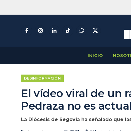
Facebook
Instagram
LinkedIn
TikTok
WhatsApp
X
(Twitter)
INICIO
NOSOT
DESINFORMACIÓN
El vídeo viral de un
Pedraza no es actua
La Diócesis de Segovia ha señalado que l