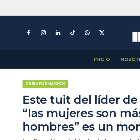
Facebook
Instagram
LinkedIn
TikTok
WhatsApp
X
(Twitter)
INICIO
NOSOT
DESINFORMACIÓN
Este tuit del líder d
“las mujeres son má
hombres” es un mon