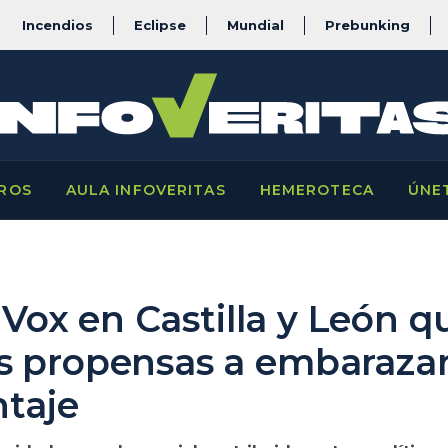
Incendios
Eclipse
Mundial
Prebunking
ROS
AULA INFOVERITAS
HEMEROTECA
ÚNE
e Vox en Castilla y León 
s propensas a embarazar
taje