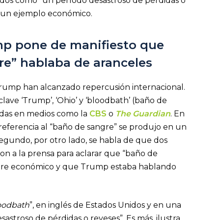
nidos como “un período desastroso de pérdidas o
con un ejemplo económico.
ump pone de manifiesto que
re” hablaba de aranceles
Trump han alcanzado repercusión internacional.
ave ‘Trump’, ‘Ohio’ y ‘bloodbath’ (baño de
adas en medios como la
CBS
o
The Guardian
. En
a referencia al “baño de sangre” se produjo en un
egundo, por otro lado, se habla de que dos
n a la prensa para aclarar que “baño de
stre económico y que Trump estaba hablando
oodbath
”, en inglés de Estados Unidos y en una
stroso de pérdidas o reveses”. Es más, ilustra