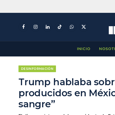
Facebook
Instagram
LinkedIn
TikTok
WhatsApp
X
(Twitter)
INICIO
NOSOT
DESINFORMACIÓN
Trump hablaba sobre
producidos en Méxic
sangre”