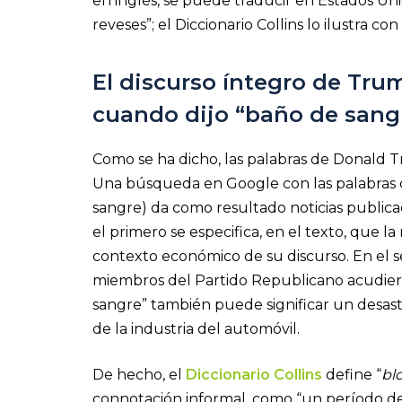
en inglés, se puede traducir en Estados U
reveses”; el Diccionario Collins lo ilustra 
El discurso íntegro de Tr
cuando dijo “baño de sang
Como se ha dicho, las palabras de Donald 
Una búsqueda en Google con las palabras cl
sangre) da como resultado noticias public
el primero se especifica, en el texto, que l
contexto económico de su discurso. En el s
miembros del Partido Republicano acudiero
sangre” también puede significar un desa
de la industria del automóvil.
De hecho, el
Diccionario Collins
define “
bl
connotación informal, como “un período desa