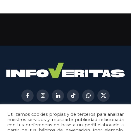
Facebook
Instagram
LinkedIn
TikTok
WhatsApp
X
(Twitter)
Utilizamos cookies propias y de terceros para analizar
AVISO LEGAL
METODOLOGÍA
nuestros servicios y mostrarte publicidad relacionada
POLÍTICA DE COOKIES
con tus preferencias en base a un perfil elaborado a
partir de tus hábitos de navegación (por ejemplo,