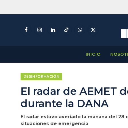
Facebook
Instagram
LinkedIn
TikTok
WhatsApp
X
(Twitter)
INICIO
NOSOT
DESINFORMACIÓN
El radar de AEMET de
durante la DANA
El radar estuvo averiado la mañana del 28 
situaciones de emergencia