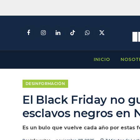
Facebook
Instagram
LinkedIn
TikTok
WhatsApp
X
(Twitter)
INICIO
NOSOT
DESINFORMACIÓN
El Black Friday no g
esclavos negros en 
Es un bulo que vuelve cada año por estas f