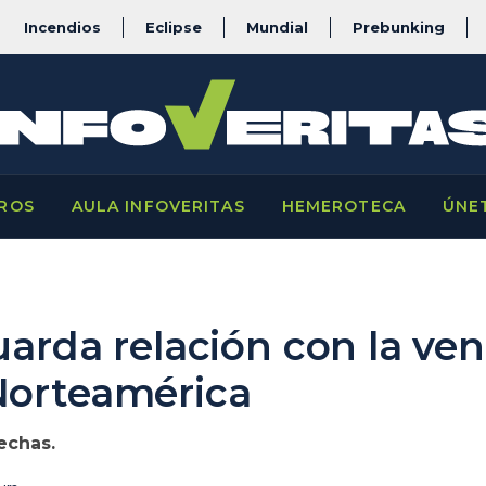
Incendios
Eclipse
Mundial
Prebunking
ROS
AULA INFOVERITAS
HEMEROTECA
ÚNE
uarda relación con la ve
Norteamérica
echas.