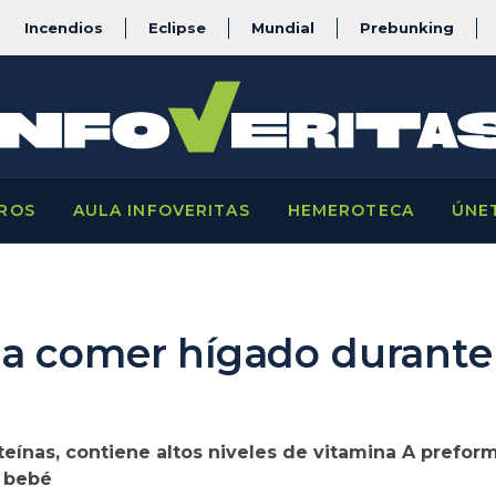
Incendios
Eclipse
Mundial
Prebunking
ROS
AULA INFOVERITAS
HEMEROTECA
ÚNE
a comer hígado durante 
teínas, contiene altos niveles de vitamina A preform
l bebé