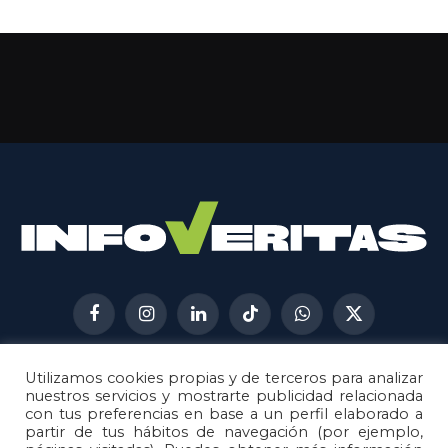
Facebook
Instagram
LinkedIn
TikTok
WhatsApp
X
(Twitter)
Utilizamos cookies propias y de terceros para analizar
AVISO LEGAL
METODOLOGÍA
nuestros servicios y mostrarte publicidad relacionada
POLÍTICA DE COOKIES
con tus preferencias en base a un perfil elaborado a
partir de tus hábitos de navegación (por ejemplo,
POLÍTICA DE CORRECCIONES