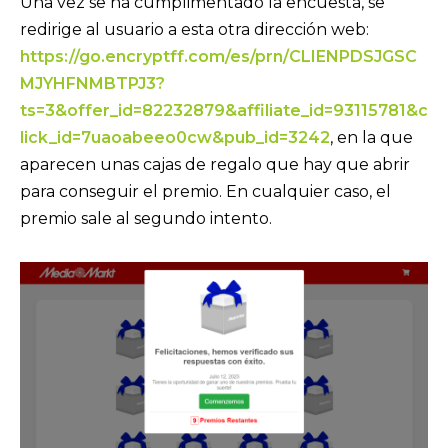
Una vez se ha cumplimentado la encuesta, se
redirige al usuario a esta otra dirección web:
https://go.encryptff.com/es/prn/CLIENPDSJGSC
MJYHFNMBTPJ3?
ts=3&offer_id=82232879&affiliate_id=93115781&c
lick_id=7uaoabeeo0cw&pub_id=3242
, en la que
aparecen unas cajas de regalo que hay que abrir
para conseguir el premio. En cualquier caso, el
premio sale al segundo intento.