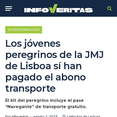
DESINFORMACIÓN
Los jóvenes
peregrinos de la JMJ
de Lisboa sí han
pagado el abono
transporte
El kit del peregrino incluye el pase
“Navegante” de transporte gratuito.
Por
Infoveritas
agosto 2, 2023
4 Minutos de Lectura