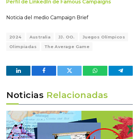
Perfil de LinkedIn de Famous Campaigns
Noticia del medio Campaign Brief
2024
Australia
JJ. OO.
Juegos Olímpicos
Olimpiadas
The Average Game
LinkedIn
Facebook
Twitter
WhatsApp
Telegra
Noticias
Relacionadas