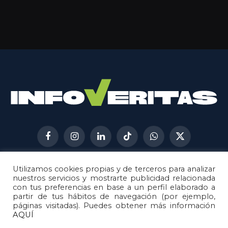
Facebook
Instagram
LinkedIn
TikTok
WhatsApp
X
(Twitter)
Utilizamos cookies propias y de terceros para analizar
AVISO LEGAL
METODOLOGÍA
nuestros servicios y mostrarte publicidad relacionada
POLÍTICA DE COOKIES
con tus preferencias en base a un perfil elaborado a
partir de tus hábitos de navegación (por ejemplo,
POLÍTICA DE CORRECCIONES
páginas visitadas). Puedes obtener más información
POLÍTICA DE PRIVACIDAD
AQUÍ