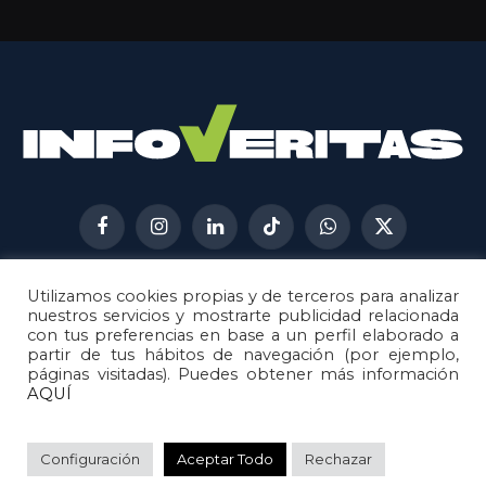
Facebook
Instagram
LinkedIn
TikTok
WhatsApp
X
(Twitter)
Utilizamos cookies propias y de terceros para analizar
AVISO LEGAL
METODOLOGÍA
nuestros servicios y mostrarte publicidad relacionada
POLÍTICA DE COOKIES
con tus preferencias en base a un perfil elaborado a
partir de tus hábitos de navegación (por ejemplo,
POLÍTICA DE CORRECCIONES
páginas visitadas). Puedes obtener más información
POLÍTICA DE PRIVACIDAD
AQUÍ
© 2026
Metech
. Todos los derechos reservados.
Configuración
Aceptar Todo
Rechazar