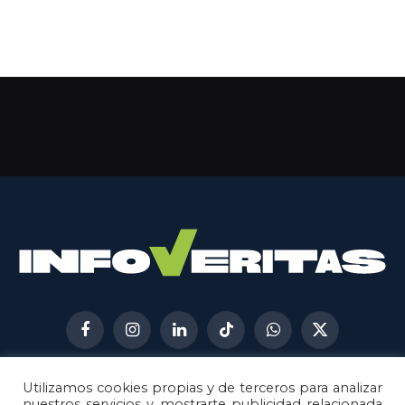
Facebook
Instagram
LinkedIn
TikTok
WhatsApp
X
(Twitter)
Utilizamos cookies propias y de terceros para analizar
AVISO LEGAL
METODOLOGÍA
nuestros servicios y mostrarte publicidad relacionada