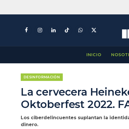
Facebook
Instagram
LinkedIn
TikTok
WhatsApp
X
(Twitter)
INICIO
NOSOT
DESINFORMACIÓN
La cervecera Heinek
Oktoberfest 2022. 
Los ciberdelincuentes suplantan la identid
dinero.