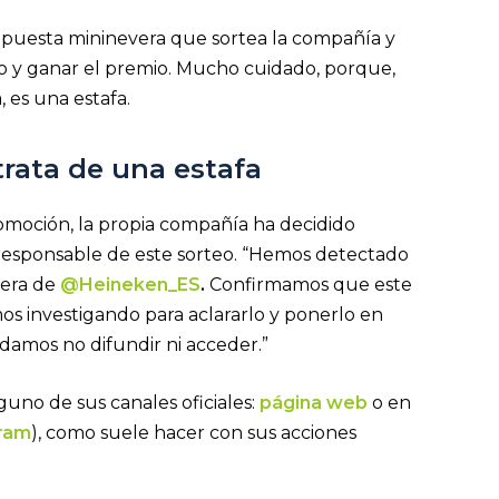
upuesta mininevera que sortea la compañía y
eo y ganar el premio. Mucho cuidado, porque,
es una estafa.
rata de una estafa
omoción, la propia compañía ha decidido
 responsable de este sorteo. “Hemos detectado
lera de
@Heineken_ES
.
Confirmamos que este
s investigando para aclararlo y ponerlo en
amos no difundir ni acceder.”
uno de sus canales oficiales:
página web
o en
ram
), como suele hacer con sus acciones