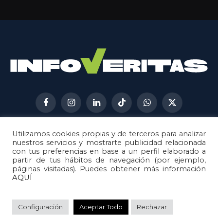
Facebook
Instagram
LinkedIn
TikTok
WhatsApp
X
(Twitter)
Utilizamos cookies propias y de terceros para analizar
AVISO LEGAL
METODOLOGÍA
nuestros servicios y mostrarte publicidad relacionada
POLÍTICA DE COOKIES
con tus preferencias en base a un perfil elaborado a
partir de tus hábitos de navegación (por ejemplo,
POLÍTICA DE CORRECCIONES
páginas visitadas). Puedes obtener más información
POLÍTICA DE PRIVACIDAD
AQUÍ
© 2026
Metech
. Todos los derechos reservados.
Configuración
Aceptar Todo
Rechazar