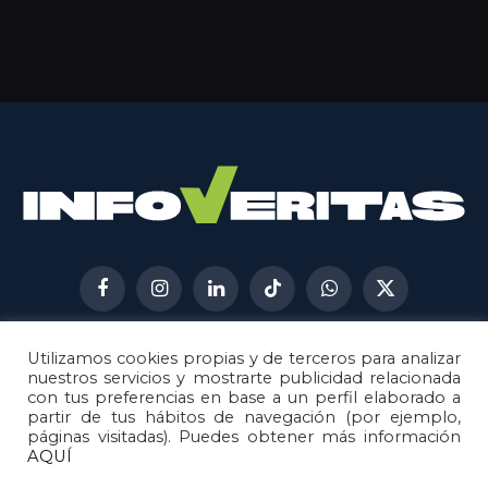
Facebook
Instagram
LinkedIn
TikTok
WhatsApp
X
(Twitter)
Utilizamos cookies propias y de terceros para analizar
AVISO LEGAL
METODOLOGÍA
nuestros servicios y mostrarte publicidad relacionada
POLÍTICA DE COOKIES
con tus preferencias en base a un perfil elaborado a
partir de tus hábitos de navegación (por ejemplo,
POLÍTICA DE CORRECCIONES
páginas visitadas). Puedes obtener más información
POLÍTICA DE PRIVACIDAD
AQUÍ