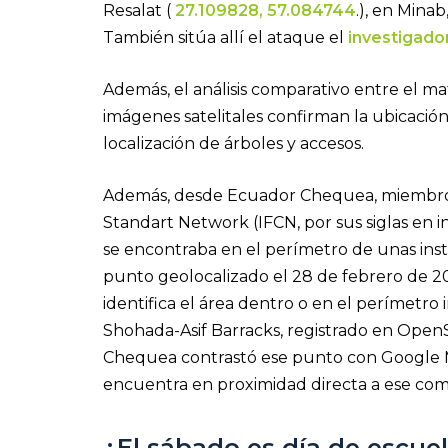
Resalat (
27.109828, 57.084744
.), en Minab
También sitúa allí el ataque el
investigado
Además, el análisis comparativo entre el mat
imágenes satelitales confirman la ubicación d
localización de árboles y accesos.
Además, desde Ecuador Chequea, miembro v
Standart Network (IFCN, por sus siglas en i
se encontraba en el perímetro de unas ins
punto geolocalizado el 28 de febrero de 2
identifica el área dentro o en el perímetr
Shohada-Asif Barracks, registrado en Open
Chequea contrastó ese punto con Google M
encuentra en proximidad directa a ese com
¿El sábado es día de escuel