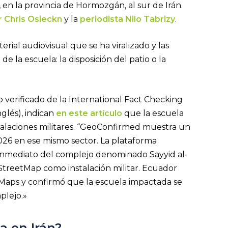
, en la provincia de Hormozgán, al sur de Irán.
r Chris Osieckn
y la
periodista Nilo Tabrizy
.
erial audiovisual que se ha viralizado y las
e la escuela: la disposición del patio o la
erificado de la International Fact Checking
nglés), indican
en este artículo
que la escuela
talaciones militares. “GeoConfirmed muestra un
026 en ese mismo sector. La plataforma
o inmediato del complejo denominado Sayyid al-
StreetMap como instalación militar. Ecuador
aps y confirmó que la escuela impactada se
plejo.»
a en Irán?