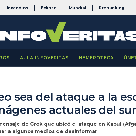
Incendios
Eclipse
Mundial
Prebunking
ROS
AULA INFOVERITAS
HEMEROTECA
ÚNE
deo sea del ataque a la es
mágenes actuales del sur
mensaje de Grok que ubicó el ataque en Kabul (Afga
usar a algunos medios de desinformar