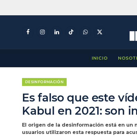
Facebook
Instagram
LinkedIn
TikTok
WhatsApp
X
(Twitter)
INICIO
NOSOT
DESINFORMACIÓN
Es falso que este ví
Kabul en 2021: son i
El origen de la desinformación está en un 
usuarios utilizaron esta respuesta para ac